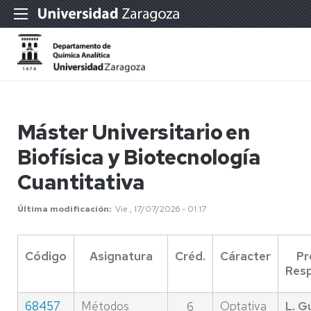
Máster Universitario en
Biofísica y Biotecnología
Cuantitativa
Última modificación
Vie , 17/07/2026 - 01:17
Código
Asignatura
Créd.
Cáracter
Pr
Res
68457
Métodos
Optativa
L. G
6