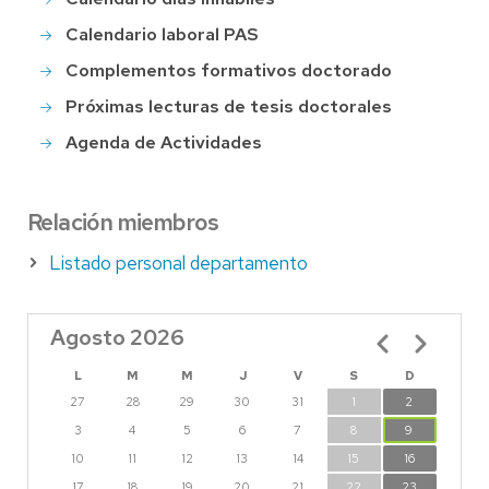
Calendario laboral PAS
Complementos formativos doctorado
Próximas lecturas de tesis doctorales
Agenda de Actividades
Relación miembros
Listado personal departamento
Agosto 2026
Paginación
L
M
M
J
V
S
D
27
28
29
30
31
1
2
3
4
5
6
7
8
9
10
11
12
13
14
15
16
17
18
19
20
21
22
23