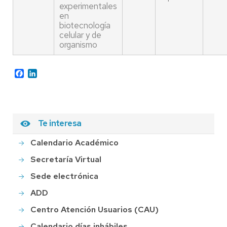
experimentales
en
biotecnología
celular y de
organismo
Facebook
LinkedIn
Te interesa
Calendario Académico
Secretaría Virtual
Sede electrónica
ADD
Centro Atención Usuarios (CAU)
Calendario días inhábiles