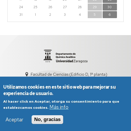
24
25
26
27
28
29
30
31
1
2
3
4
5
6
Facultad de Ciencias (Edificio D, 1ª planta)
quiman@unizar.es
976 761 290
Utilizamos cookies en este sitio web para mejorar su
experiencia de usuario.
Al hacer click en Aceptar, otorga su consentimiento para que
Más info
establezcamos cookies.
Aceptar
No, gracias
Aviso Legal
Condiciones generales de uso
Política de Privacidad
Política de Cookies
Política de Accesibilidad