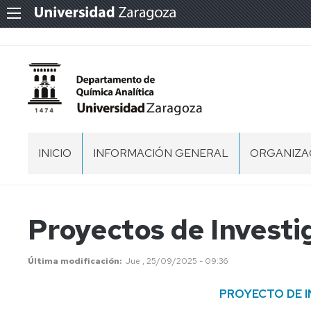
INICIO
INFORMACIÓN GENERAL
ORGANIZA
NORMATIVA
EQUIPO
DIRECTIVO
MEMORIA
Proyectos de Investi
CONSEJO
DEPARTA
SITUACIÓN
Última modificación
Jue , 25/09/2025 - 09:36
COMISION
PROYECTO DE 
PERSONAL