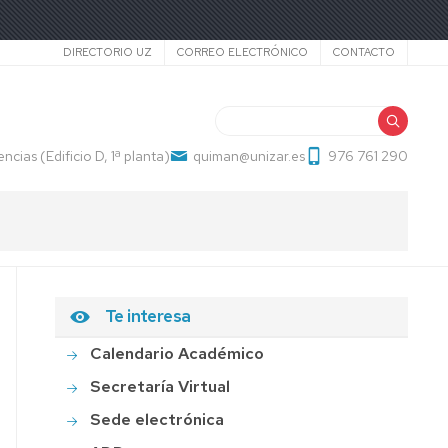
Secundario
DIRECTORIO UZ
CORREO ELECTRÓNICO
CONTACTO
Buscar
ncias (Edificio D, 1ª planta)
quiman@unizar.es
976 761 290
Te interesa
S
S
Calendario Académico
Secretaría Virtual
Sede electrónica
S