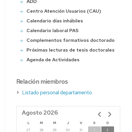
ADD
Centro Atención Usuarios (CAU)
S
Calendario días inhábiles
Calendario laboral PAS
Complementos formativos doctorado
S
Próximas lecturas de tesis doctorales
Agenda de Actividades
Relación miembros
Listado personal departamento
Agosto 2026
Paginación
L
M
M
J
V
S
D
27
28
29
30
31
1
2