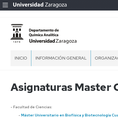
INICIO
INFORMACIÓN GENERAL
ORGANIZA
NORMATIVA
EQUIPO
DIRECTIVO
MEMORIA
Asignaturas Master 
CONSEJO
DEPARTA
SITUACIÓN
COMISION
- Facultad de Ciencias:
PERSONAL
-
Máster Universitario en Biofísica y Biotecnología Cu