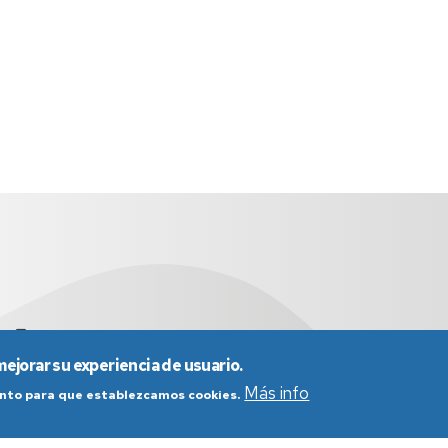
es
976 761 290
mejorar su experiencia de usuario.
Más info
iento para que establezcamos cookies.
nes generales de uso
Política de Privacidad
Política de Cookies