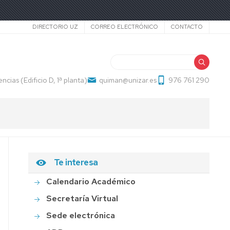
Secundario
DIRECTORIO UZ
CORREO ELECTRÓNICO
CONTACTO
Buscar
ncias (Edificio D, 1ª planta)
quiman@unizar.es
976 761 290
Te interesa
S
S
Calendario Académico
Secretaría Virtual
Sede electrónica
S