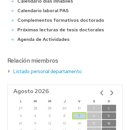
Calendario días inhábiles
Calendario laboral PAS
Complementos formativos doctorado
Próximas lecturas de tesis doctorales
Agenda de Actividades
Relación miembros
Listado personal departamento
Agosto 2026
Paginación
L
M
M
J
V
S
D
27
28
29
30
31
1
2
3
4
5
6
7
8
9
10
11
12
13
14
15
16