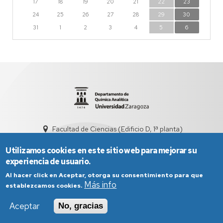
17
18
19
20
21
22
23
24
25
26
27
28
29
30
31
1
2
3
4
5
6
Facultad de Ciencias (Edificio D, 1ª planta)
quiman@unizar.es
976 761 290
Utilizamos cookies en este sitio web para mejorar su
experiencia de usuario.
Al hacer click en Aceptar, otorga su consentimiento para que
Más info
establezcamos cookies.
Aceptar
No, gracias
Aviso Legal
Condiciones generales de uso
Política de Privacidad
Política de Cookies
Política de Accesibilidad