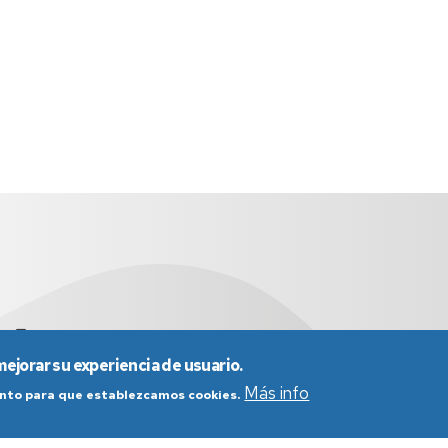
es
976 761 290
mejorar su experiencia de usuario.
Más info
iento para que establezcamos cookies.
nes generales de uso
Política de Privacidad
Política de Cookies