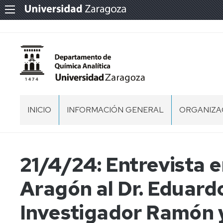
INICIO
INFORMACIÓN GENERAL
ORGANIZA
NORMATIVA
EQUIPO
DIRECTIVO
MEMORIA
21/4/24: Entrevista e
CONSEJO
DEPARTA
SITUACIÓN
Aragón al Dr. Eduard
COMISION
Investigador Ramón y
PERSONAL