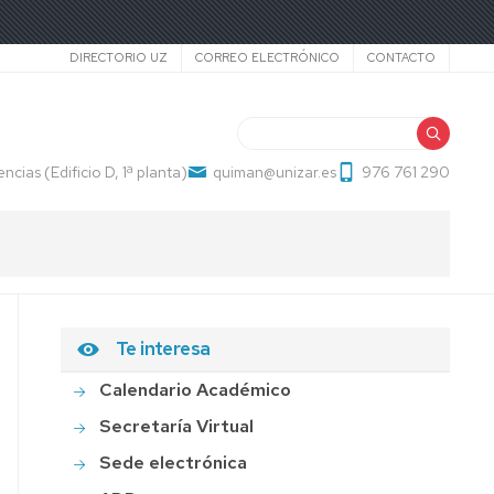
Secundario
DIRECTORIO UZ
CORREO ELECTRÓNICO
CONTACTO
Buscar
ncias (Edificio D, 1ª planta)
quiman@unizar.es
976 761 290
Te interesa
S
S
Calendario Académico
Secretaría Virtual
Sede electrónica
S