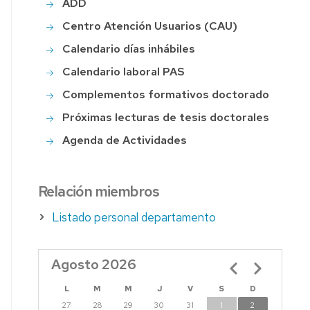
ADD
Centro Atención Usuarios (CAU)
S
Calendario días inhábiles
Calendario laboral PAS
Complementos formativos doctorado
S
Próximas lecturas de tesis doctorales
Agenda de Actividades
Relación miembros
Listado personal departamento
Agosto 2026
Paginación
L
M
M
J
V
S
D
27
28
29
30
31
1
2