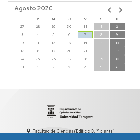
Agosto 2026
Paginación
L
M
M
J
V
S
D
27
28
29
30
31
1
2
3
4
5
6
7
8
9
10
11
12
13
14
15
16
17
18
19
20
21
22
23
24
25
26
27
28
29
30
31
1
2
3
4
5
6
Facultad de Ciencias (Edificio D, 1ª planta)
quiman@unizar.es
976 761 290