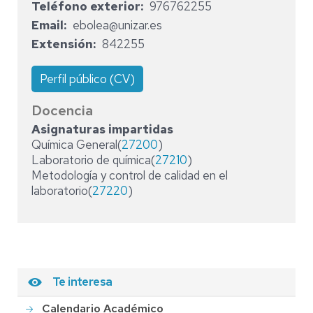
Teléfono exterior
976762255
Email
ebolea@unizar.es
Extensión
842255
Perfil público (CV)
Docencia
Asignaturas impartidas
Química General(
27200
)
Laboratorio de química(
27210
)
Metodología y control de calidad en el
laboratorio(
27220
)
Te interesa
Calendario Académico