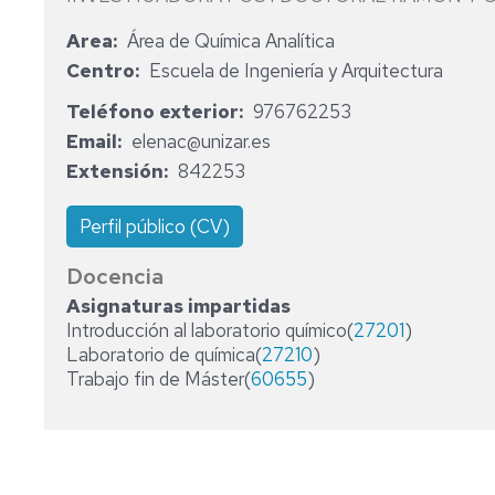
Area
Área de Química Analítica
Centro
Escuela de Ingeniería y Arquitectura
Teléfono exterior
976762253
Email
elenac@unizar.es
Extensión
842253
Perfil público (CV)
Docencia
Asignaturas impartidas
Introducción al laboratorio químico(
27201
)
Laboratorio de química(
27210
)
Trabajo fin de Máster(
60655
)