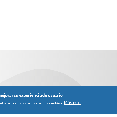
es
976 761 290
mejorar su experiencia de usuario.
Más info
iento para que establezcamos cookies.
nes generales de uso
Política de Privacidad
Política de Cookies