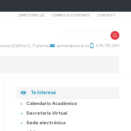
Secundario
DIRECTORIO UZ
CORREO ELECTRÓNICO
CONTACTO
Buscar
ncias (Edificio D, 1ª planta)
quiman@unizar.es
976 761 290
Te interesa
S
S
Calendario Académico
Secretaría Virtual
Sede electrónica
S