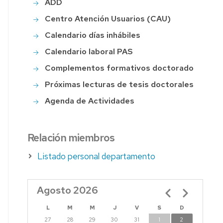
ADD
Centro Atención Usuarios (CAU)
S
Calendario días inhábiles
Calendario laboral PAS
Complementos formativos doctorado
S
Próximas lecturas de tesis doctorales
Agenda de Actividades
Relación miembros
Listado personal departamento
Agosto 2026
Paginación
L
M
M
J
V
S
D
27
28
29
30
31
1
2