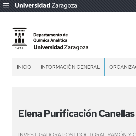
INICIO
INFORMACIÓN GENERAL
ORGANIZA
NORMATIVA
EQUIPO
DIRECTIVO
MEMORIA
CONSEJO
DEPARTA
SITUACIÓN
Elena Purificación Canellas
COMISION
PERSONAL
INVESTIGADORA POSTDOCTORAL RAMÓN Y 