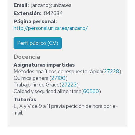
Email
janzano@unizar.es
Extensión
842684
Página personal
http://personal.unizar.es/anzano/
Perfil público (CV)
Docencia
Asignaturas impartidas
Métodos analíticos de respuesta rápida(
27228
)
Química general(
27100
)
Trabajo fin de Grado(
27223
)
Calidad y seguridad alimentaria(
60560
)
Tutorías
L, X y V de 9 a 11 previa petición de hora por e-
mail.