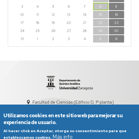
3
4
5
6
7
8
9
10
11
12
13
14
15
16
17
18
19
20
21
22
23
24
25
26
27
28
29
30
31
1
2
3
4
5
6
Facultad de Ciencias (Edificio D, 1ª planta)
quiman@unizar.es
976 761 290
Utilizamos cookies en este sitio web para mejorar su
experiencia de usuario.
Al hacer click en Aceptar, otorga su consentimiento para que
Más info
establezcamos cookies.