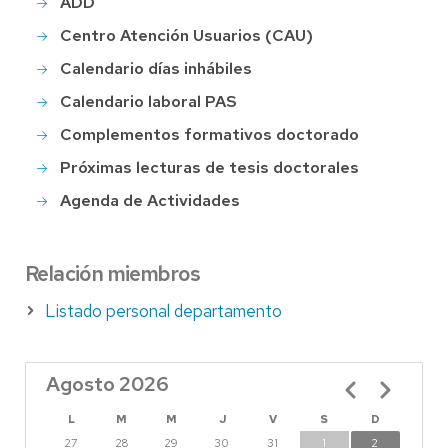
ADD
Centro Atención Usuarios (CAU)
Calendario días inhábiles
Calendario laboral PAS
Complementos formativos doctorado
Próximas lecturas de tesis doctorales
Agenda de Actividades
Relación miembros
Listado personal departamento
Agosto 2026
Paginación
L
M
M
J
V
S
D
27
28
29
30
31
1
2