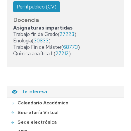
Perfil público (CV)
Docencia
Asignaturas impartidas
Trabajo fin de Grado(
27223
)
Enología(
30833
)
Trabajo Fin de Máster(
68773
)
Química analítica II(
27212
)
Te interesa
Calendario Académico
Secretaría Virtual
Sede electrónica