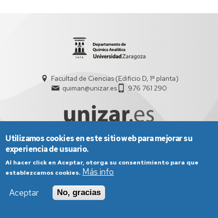
Abad
Álvaro
Facultad de Ciencias (Edificio D, 1ª planta)
quiman@unizar.es
976 761 290
Utilizamos cookies en este sitio web para mejorar su
experiencia de usuario.
Aviso Legal
Condiciones generales de uso
Al hacer click en Aceptar, otorga su consentimiento para que
Política de Privacidad
Política de Cookies
Política de Accesibilidad
Más info
establezcamos cookies.
Aceptar
No, gracias