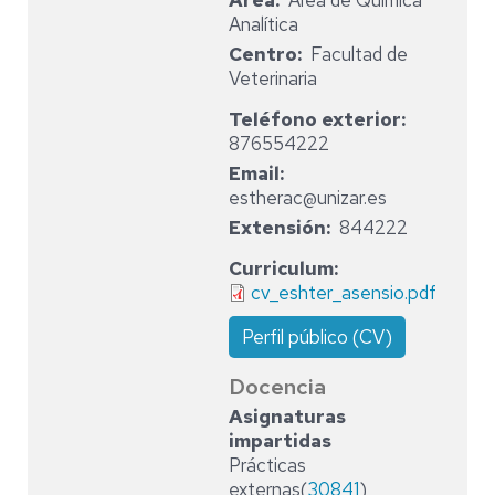
Area
Área de Química
Analítica
Centro
Facultad de
Veterinaria
Teléfono exterior
876554222
Email
estherac@unizar.es
Extensión
844222
Curriculum
cv_eshter_asensio.pdf
Perfil público (CV)
Docencia
Asignaturas
impartidas
Prácticas
externas(
30841
)