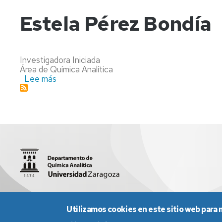
Buil
Garcia
Estela Pérez Bondía
Investigadora Iniciada
Área de Química Analítica
Lee más
sobre
Estela
Pérez
Bondía
Facultad de Ciencias (Edificio D, 1ª planta)
quiman@unizar.
Utilizamos cookies en este sitio web para 