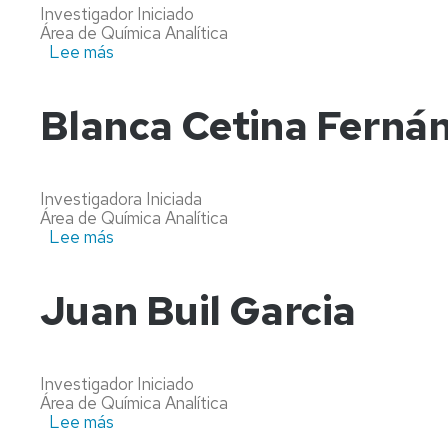
Investigador Iniciado
Área de Química Analítica
Lee más
sobre
Jose
Antonio
Casasnovas
Blanca Cetina Ferná
Rodríguez
Investigadora Iniciada
Área de Química Analítica
Lee más
sobre
Blanca
Cetina
Fernández
Juan Buil Garcia
de
Landa
Investigador Iniciado
Área de Química Analítica
Lee más
sobre
Juan