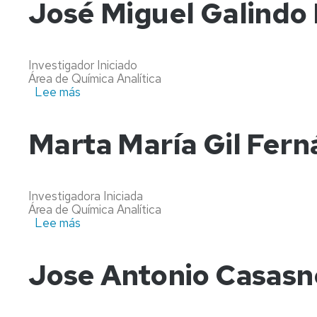
José Miguel Galindo
Investigador Iniciado
Área de Química Analítica
Lee más
sobre
José
Miguel
Galindo
Marta María Gil Fer
Barco
Investigadora Iniciada
Área de Química Analítica
Lee más
sobre
Marta
María
Gil
Jose Antonio Casasn
Fernández