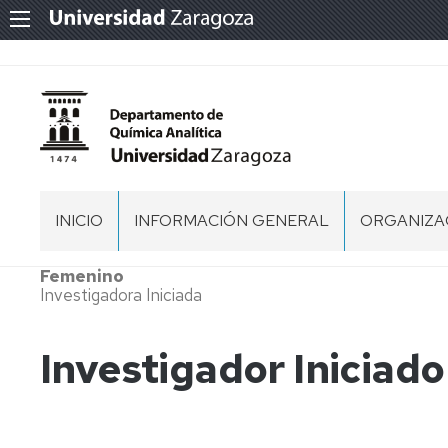
INICIO
INFORMACIÓN GENERAL
ORGANIZA
NORMATIVA
EQUIPO
Femenino
DIRECTIVO
Investigadora Iniciada
MEMORIA
CONSEJO
DEPARTA
SITUACIÓN
Investigador Iniciado
COMISION
PERSONAL