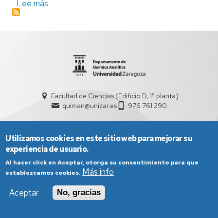
Lee más
sobre
Salvatore
Ciano
Facultad de Ciencias (Edificio D, 1ª planta)
quiman@unizar.es
976 761 290
Utilizamos cookies en este sitio web para mejorar su
experiencia de usuario.
Al hacer click en Aceptar, otorga su consentimiento para que
Más info
establezcamos cookies.
Aviso Legal
Condiciones generales de uso
Política de Privacidad
Política de Cookies
Política de Accesibilidad
Aceptar
No, gracias